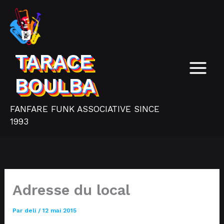
Aller
au
contenu
TARACE
BOULBA
FANFARE FUNK ASSOCIATIVE SINCE
1993
Adresse du local
Par
deli
/
12 mai 2015