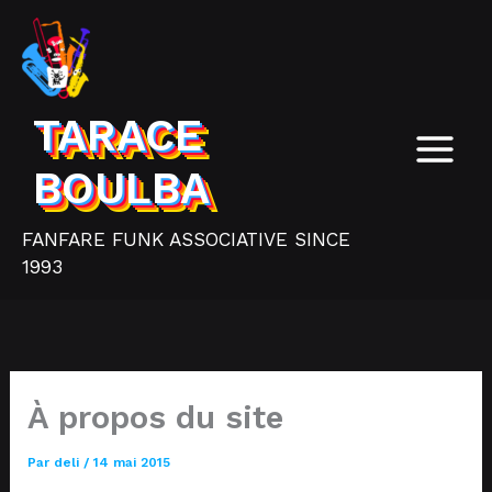
Aller
au
contenu
TARACE
BOULBA
FANFARE FUNK ASSOCIATIVE SINCE
1993
À propos du site
Par
deli
/
14 mai 2015