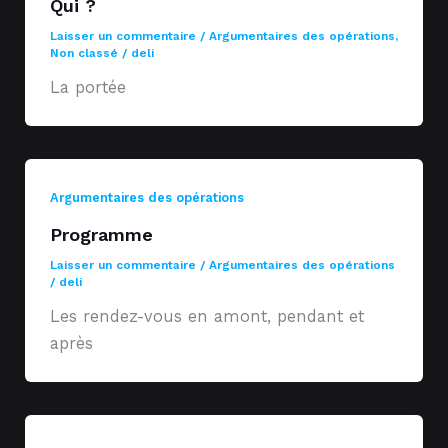
Qui ?
Laisser un commentaire
/
Argumentaires des opérations
,
Non classé
/
deli
La portée
Argumentaires des opérations
Programme
Laisser un commentaire
/
Argumentaires des opérations
/
deli
Les rendez-vous en amont, pendant et
après