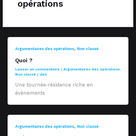
opérations
,
Argumentaires des opérations
Non classé
Quoi ?
Laisser un commentaire
/
Argumentaires des opérations
,
Non classé
/
deli
Une tournée-résidence riche en
évènements
,
Argumentaires des opérations
Non classé